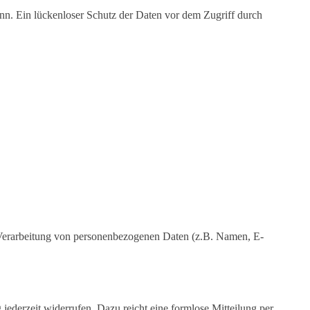
ann. Ein lückenloser Schutz der Daten vor dem Zugriff durch
der Verarbeitung von personenbezogenen Daten (z.B. Namen, E-
 jederzeit widerrufen. Dazu reicht eine formlose Mitteilung per