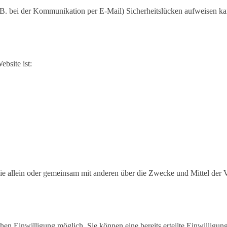
z.B. bei der Kommunikation per E-Mail) Sicherheitslücken aufweisen k
ebsite ist:
on, die allein oder gemeinsam mit anderen über die Zwecke und Mittel 
en Einwilligung möglich. Sie können eine bereits erteilte Einwilligung